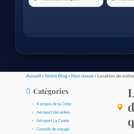
Passer
Accueil
»
Notre Blog
»
Non classé
»
Location de voitur
au
L
Catégories
contenu
d
À propos de la Crète
Aéroport Héraklion
q
Aéroport La Canée
Conseils de voyage