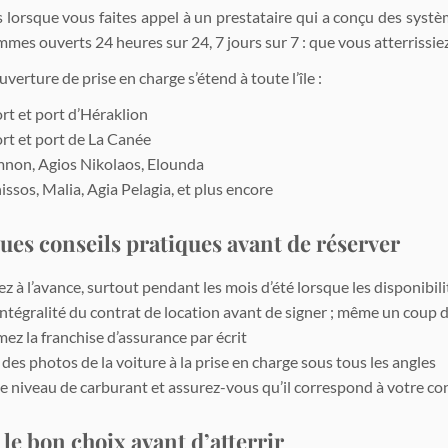
s lorsque vous faites appel à un prestataire qui a conçu des systè
es ouverts 24 heures sur 24, 7 jours sur 7 : que vous atterrissiez
verture de prise en charge s’étend à toute l’île :
rt et port d’Héraklion
rt et port de La Canée
non, Agios Nikolaos, Elounda
ssos, Malia, Agia Pelagia, et plus encore
ues conseils pratiques avant de réserver
ez à l’avance, surtout pendant les mois d’été lorsque les disponibi
’intégralité du contrat de location avant de signer ; même un coup d
ez la franchise d’assurance par écrit
des photos de la voiture à la prise en charge sous tous les angles
le niveau de carburant et assurez-vous qu’il correspond à votre co
 le bon choix avant d’atterrir