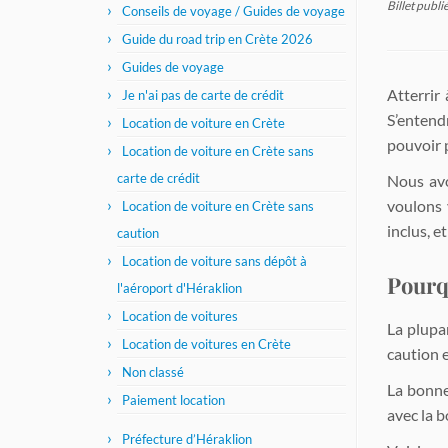
Billet publi
Conseils de voyage / Guides de voyage
Guide du road trip en Crète 2026
Guides de voyage
Atterrir 
Je n'ai pas de carte de crédit
S’entend
Location de voiture en Crète
pouvoir 
Location de voiture en Crète sans
carte de crédit
Nous avo
voulons 
Location de voiture en Crète sans
inclus, e
caution
Location de voiture sans dépôt à
Pourqu
l'aéroport d'Héraklion
Location de voitures
La plupa
Location de voitures en Crète
caution e
Non classé
La bonne
Paiement location
avec la b
Préfecture d’Héraklion