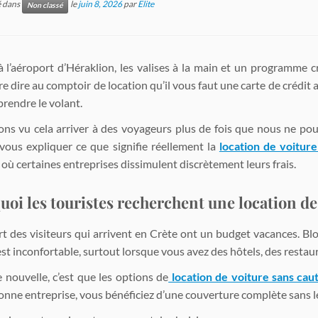
é dans
le
juin 8, 2026
par
Elite
Non classé
à l’aéroport d’Héraklion, les valises à la main et un programme cré
re dire au comptoir de location qu’il vous faut une carte de crédi
prendre le volant.
ns vu cela arriver à des voyageurs plus de fois que nous ne po
vous expliquer ce que signifie réellement la
location de voiture
t où certaines entreprises dissimulent discrètement leurs frais.
oi les touristes recherchent une location de
rt des visiteurs qui arrivent en Crète ont un budget vacances. Bl
st inconfortable, surtout lorsque vous avez des hôtels, des restau
 nouvelle, c’est que les options de
location de voiture sans caut
onne entreprise, vous bénéficiez d’une couverture complète sans le