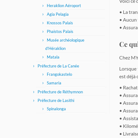
Voici ce
Heraklion Aéroport
• La tra
Agia Pelagia
• Aucun f
Knossos Palais
• Assura
Phaistos Palais
Musée archéologique
Ce qu
d’Héraklion
Chez MYT
Matala
Préfecture de La Canée
Lorsque 
Frangokastelo
est déjà 
Samaria
• Rachat
Préfecture de Réthymnon
• Assura
Préfecture de Lasithi
• Assuran
Spinalonga
• Assura
• Assist
• Kilomét
• Livrais