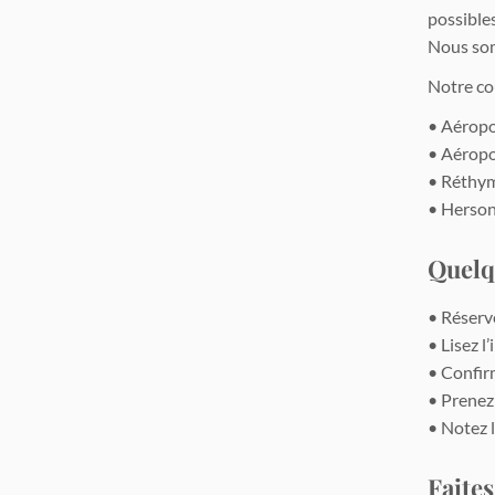
possible
Nous somm
Notre cou
• Aéropo
• Aéropo
• Réthym
• Hersoni
Quelq
• Réserv
• Lisez l
• Confirm
• Prenez 
• Notez 
Faites