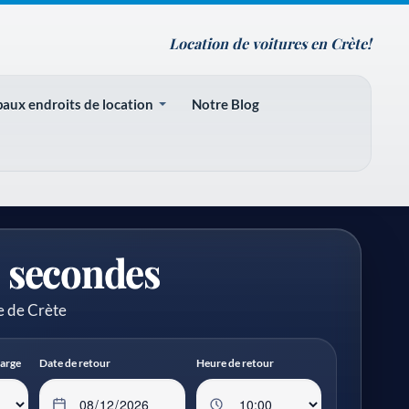
Location de voitures en Crète!
paux endroits de location
Notre Blog
s secondes
de de Crète
harge
Date de retour
Heure de retour