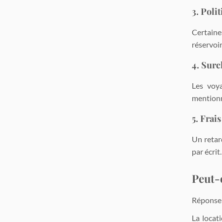
3. Poli
Certaine
réservoir
4. Surc
Les voy
mentionn
5. Frais
Un retar
par écrit.
Peut-o
Réponse c
La locat