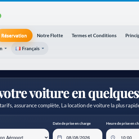
Réservation
Notre Flotte
Termes et Conditions
Princi
on
Français
votre voiture en quelque
tarifs, assurance complète, La location de voiture la plus rapi
Date de prise en charge
Heure de prise en c