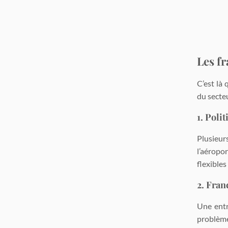
Les f
C’est là
du secteu
1. Poli
Plusieur
l’aéropo
flexibles
2. Fran
Une entr
problème