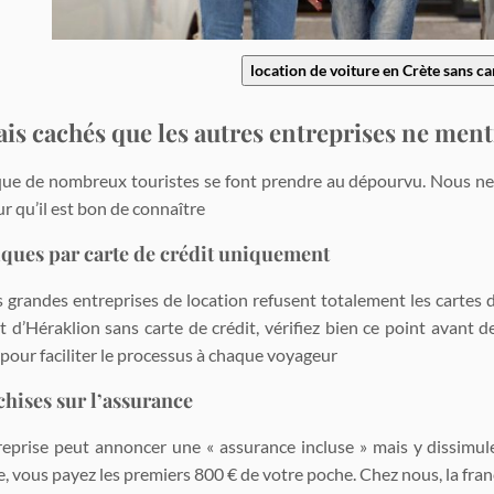
location de voiture en Crète sans ca
rais cachés que les autres entreprises ne me
 que de nombreux touristes se font prendre au dépourvu. Nous ne
r qu’il est bon de connaître
tiques par carte de crédit uniquement
s grandes entreprises de location refusent totalement les cartes d
rt d’Héraklion sans carte de crédit, vérifiez bien ce point avant
 pour faciliter le processus à chaque voyageur
chises sur l’assurance
eprise peut annoncer une « assurance incluse » mais y dissimule
, vous payez les premiers 800 € de votre poche. Chez nous, la franc