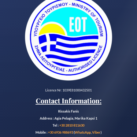
Licence Nr: 1039E81000432501
Contact Information:
Rissakis Fanis
Address : Agia Pelagia, Marika Kapsi 1
Tel :
+30 2810 811630
Mobile :
+30 6936 988693
(
WhatsApp
,
Viber
)