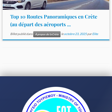
Top 10 Routes Panoramiques en Crète
(au départ des aéroports ...
Billet publié dans
le
octobre 23, 2025
par
Elite
À propos de la Crète