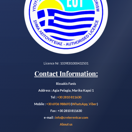
Licence Nr: 1039E81000432501
Contact Information:
Rissakis Fanis
Address : Agia Pelagia, Marika Kapsi 1
Tel :
+30 2810 811630
Mobile :
+30 6936 988693
(
WhatsApp
,
Viber
)
Fax : +30 2810 811630
e-mail :
info@creterentcar.com
About us