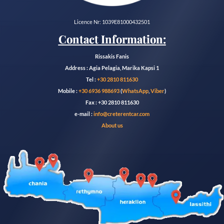
Licence Nr: 1039E81000432501
Contact Information:
Rissakis Fanis
Address : Agia Pelagia, Marika Kapsi 1
Tel :
+30 2810 811630
Mobile :
+30 6936 988693
(
WhatsApp
,
Viber
)
Fax : +30 2810 811630
e-mail :
info@creterentcar.com
About us