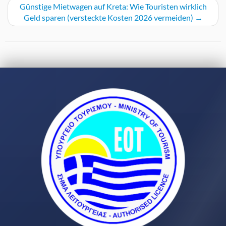
Günstige Mietwagen auf Kreta: Wie Touristen wirklich
Geld sparen (versteckte Kosten 2026 vermeiden)
→