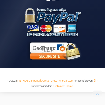
·
© 2026
MYTHOS Car Rentals Crete | Crete Rent Car .com
·
Präsentiert von
·
Entworfen mit dem
Customizr-Theme
·