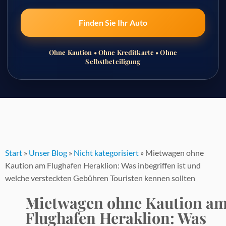
Finden Sie Ihr Auto
Ohne Kaution • Ohne Kreditkarte • Ohne
Selbstbeteiligung
Zum
Inhalt
springen
Start
»
Unser Blog
»
Nicht kategorisiert
»
Mietwagen ohne
Kaution am Flughafen Heraklion: Was inbegriffen ist und
welche versteckten Gebühren Touristen kennen sollten
Mietwagen ohne Kaution a
Flughafen Heraklion: Was