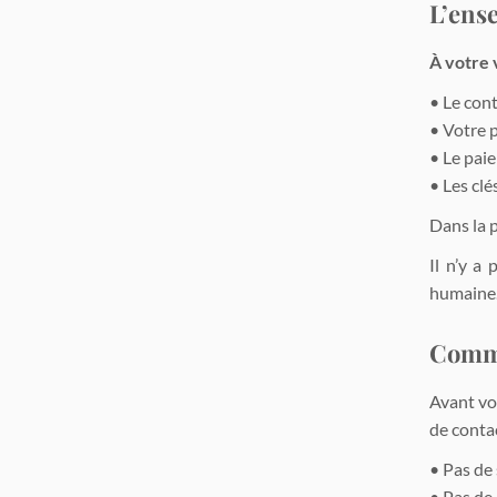
L’ens
À votre v
• Le cont
• Votre p
• Le pai
• Les cl
Dans la 
Il n’y a
humaine
Commu
Avant vo
de contac
• Pas de
• Pas de 