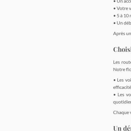
• Un accu
• Votre v
• 5 à 10 
• Un déb
Après un 
Choisi
Les rout
Notre fl
• Les voi
efficacit
• Les vo
quotidie
Chaque v
Un dé