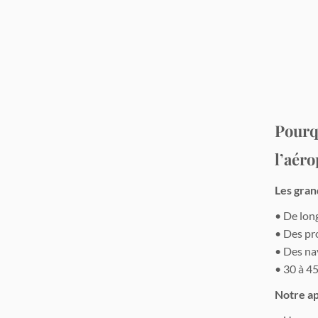
Pourqu
l’aéro
Les gran
• De long
• Des pro
• Des na
• 30 à 4
Notre ap