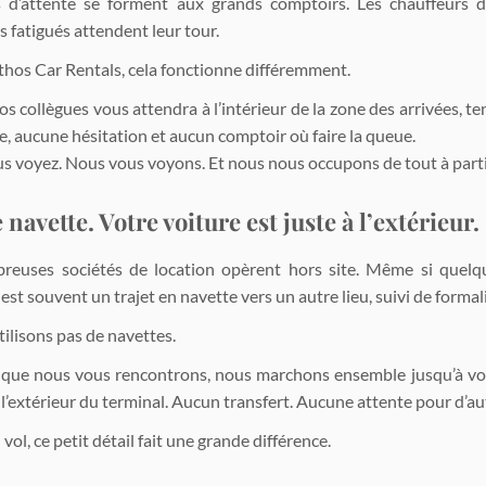
s d’attente se forment aux grands comptoirs. Les chauffeurs d
 fatigués attendent leur tour.
hos Car Rentals, cela fonctionne différemment.
os collègues vous attendra à l’intérieur de la zone des arrivées, t
e, aucune hésitation et aucun comptoir où faire la queue.
s voyez. Nous vous voyons. Et nous nous occupons de tout à partir
 navette. Votre voiture est juste à l’extérieur.
euses sociétés de location opèrent hors site. Même si quelqu’u
est souvent un trajet en navette vers un autre lieu, suivi de forma
ilisons pas de navettes.
 que nous vous rencontrons, nous marchons ensemble jusqu’à vot
 l’extérieur du terminal. Aucun transfert. Aucune attente pour d’a
vol, ce petit détail fait une grande différence.