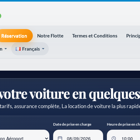
Réservation
Notre Flotte
Termes et Conditions
Princi
on
Français
votre voiture en quelque
tarifs, assurance complète, La location de voiture la plus rapi
Date de prise en charge
Heure de prise en c