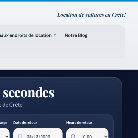
Location de voitures en Crète!
paux endroits de location
Notre Blog
s secondes
de de Crète
harge
Date de retour
Heure de retour