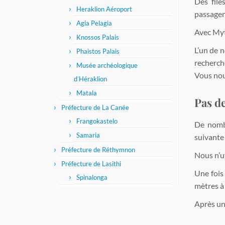
Des file
Heraklion Aéroport
passagers
Agia Pelagia
Avec Myt
Knossos Palais
L’un de n
Phaistos Palais
recherch
Musée archéologique
Vous nou
d’Héraklion
Matala
Pas de
Préfecture de La Canée
Frangokastelo
De nombr
Samaria
suivante 
Préfecture de Réthymnon
Nous n’ut
Préfecture de Lasithi
Une fois
Spinalonga
mètres à
Après un 