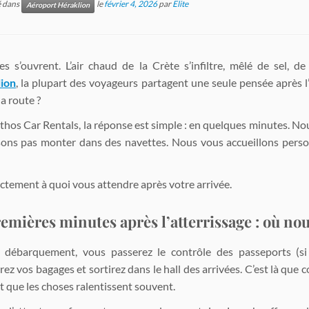
é dans
le
février 4, 2026
par
Elite
Aéroport Héraklion
es s’ouvrent. L’air chaud de la Crète s’infiltre, mêlé de sel, 
lion
, la plupart des voyageurs partagent une seule pensée après l
a route ?
hos Car Rentals, la réponse est simple : en quelques minutes. N
sons pas monter dans des navettes. Nous vous accueillons pers
actement à quoi vous attendre après votre arrivée.
remières minutes après l’atterrissage : où no
 débarquement, vous passerez le contrôle des passeports (si v
rez vos bagages et sortirez dans le hall des arrivées. C’est là qu
t que les choses ralentissent souvent.