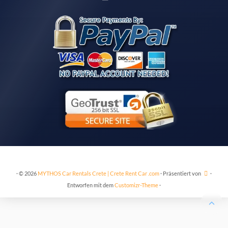
·
© 2026
MYTHOS Car Rentals Crete | Crete Rent Car .com
·
Präsentiert von
·
Entworfen mit dem
Customizr-Theme
·