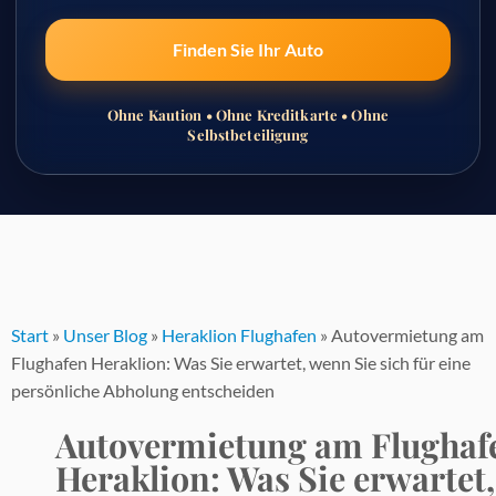
Finden Sie Ihr Auto
Ohne Kaution • Ohne Kreditkarte • Ohne
Selbstbeteiligung
Zum
Inhalt
springen
Start
»
Unser Blog
»
Heraklion Flughafen
»
Autovermietung am
Flughafen Heraklion: Was Sie erwartet, wenn Sie sich für eine
persönliche Abholung entscheiden
Autovermietung am Flughaf
Heraklion: Was Sie erwartet,