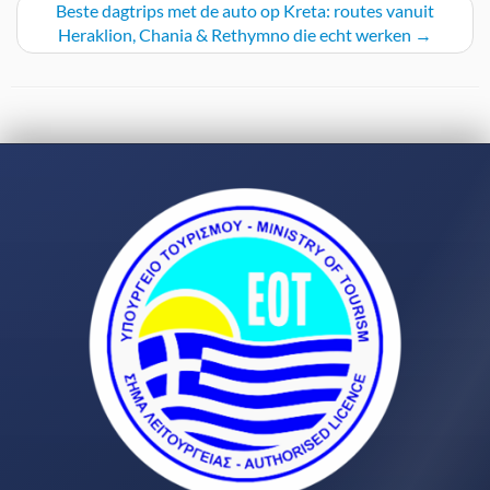
Beste dagtrips met de auto op Kreta: routes vanuit
Heraklion, Chania & Rethymno die echt werken
→