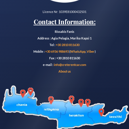
Licence Nr: 1039E81000432501
Contact Information:
Rissakis Fanis
Address : Agia Pelagia, Marika Kapsi 1
Tel :
+30 2810 811630
Mobile :
+30 6936 988693
(
WhatsApp
,
Viber
)
Fax : +30 2810 811630
e-mail :
info@creterentcar.com
About us