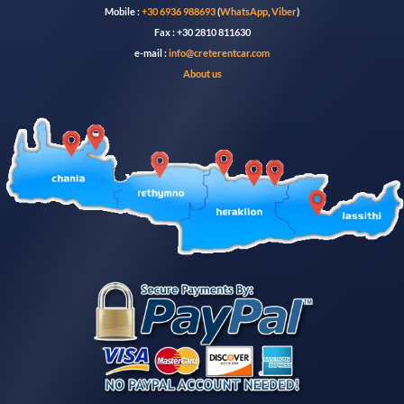
Mobile :
+30 6936 988693
(
WhatsApp
,
Viber
)
Fax : +30 2810 811630
e-mail :
info@creterentcar.com
About us