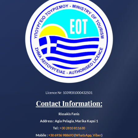
Licence Nr: 1039E81000432501
Contact Information:
Rissakis Fanis
Address : Agia Pelagia, Marika Kapsi 1
Tel :
+30 2810 811630
Mobile :
+30 6936 988693
(
WhatsApp
,
Viber
)