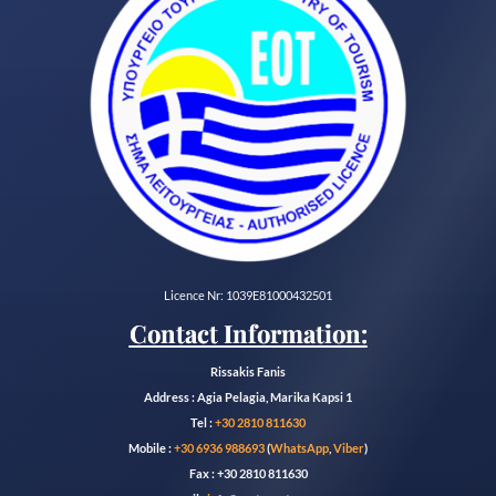
Licence Nr: 1039E81000432501
Contact Information:
Rissakis Fanis
Address : Agia Pelagia, Marika Kapsi 1
Tel :
+30 2810 811630
Mobile :
+30 6936 988693
(
WhatsApp
,
Viber
)
Fax : +30 2810 811630