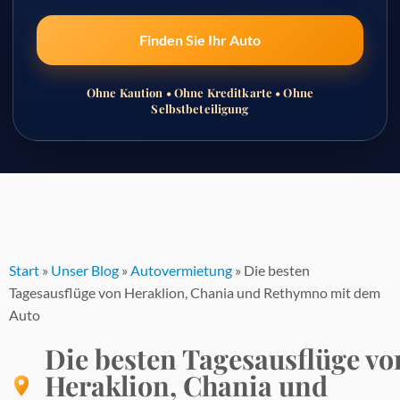
Finden Sie Ihr Auto
Ohne Kaution • Ohne Kreditkarte • Ohne
Selbstbeteiligung
Zum
Inhalt
springen
Start
»
Unser Blog
»
Autovermietung
»
Die besten
Tagesausflüge von Heraklion, Chania und Rethymno mit dem
Auto
Die besten Tagesausflüge vo
Heraklion, Chania und