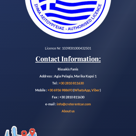
Licence Nr: 1039E81000432501
Contact Information:
Rissakis Fanis
Address : Agia Pelagia, Marika Kapsi 1
Tel :
+30 2810 811630
Mobile :
+30 6936 988693
(
WhatsApp
,
Viber
)
Fax : +30 2810 811630
e-mail :
info@creterentcar.com
About us