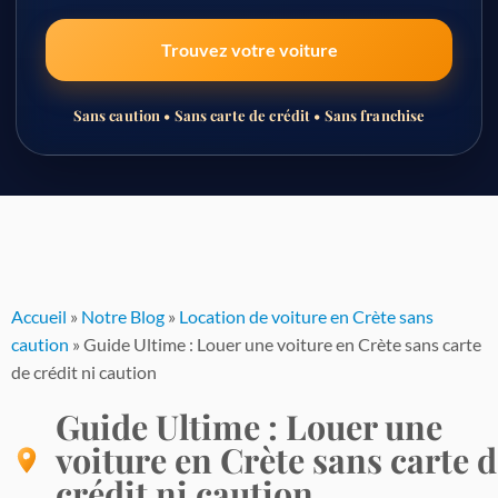
Trouvez votre voiture
Sans caution • Sans carte de crédit • Sans franchise
Passer
au
contenu
Accueil
»
Notre Blog
»
Location de voiture en Crète sans
caution
»
Guide Ultime : Louer une voiture en Crète sans carte
de crédit ni caution
Guide Ultime : Louer une
voiture en Crète sans carte 
crédit ni caution