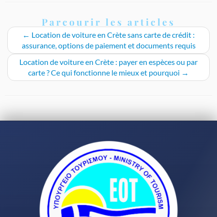
Parcourir les articles
←
Location de voiture en Crète sans carte de crédit :
assurance, options de paiement et documents requis
Location de voiture en Crète : payer en espèces ou par
carte ? Ce qui fonctionne le mieux et pourquoi
→