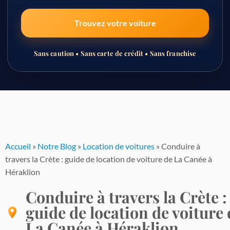
Trouvez votre voiture
Sans caution • Sans carte de crédit • Sans franchise
Passer
au
contenu
Accueil
»
Notre Blog
»
Location de voitures
»
Conduire à
travers la Crète : guide de location de voiture de La Canée à
Héraklion
Conduire à travers la Crète :
guide de location de voiture 
La Canée à Héraklion