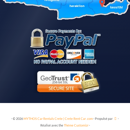
·
© 2026
MYTHOS Car Rentals Crete | Crete Rent Car .com
·
Propulsé par
·
Réalisé avec the
Thème Customizr
·