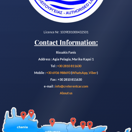
Licence Nr: 1039E81000432501
Contact Information:
Rissakis Fanis
Address : Agia Pelagia, Marika Kapsi 1
Tel :
+30 2810 811630
Mobile :
+30 6936 988693
(
WhatsApp
,
Viber
)
Fax : +30 2810 811630
e-mail :
info@creterentcar.com
About us