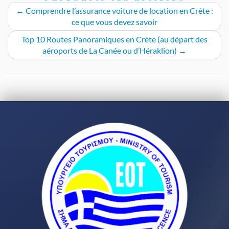
←
Comprendre l’assurance voiture de location en Crète :
ce que vous devez savoir
Top 10 Routes Panoramiques en Crète (au départ des
aéroports de La Canée ou d’Héraklion)
→