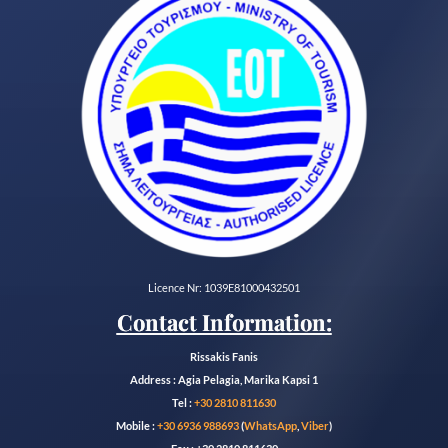
Licence Nr: 1039E81000432501
Contact Information:
Rissakis Fanis
Address : Agia Pelagia, Marika Kapsi 1
Tel :
+30 2810 811630
Mobile :
+30 6936 988693
(
WhatsApp
,
Viber
)