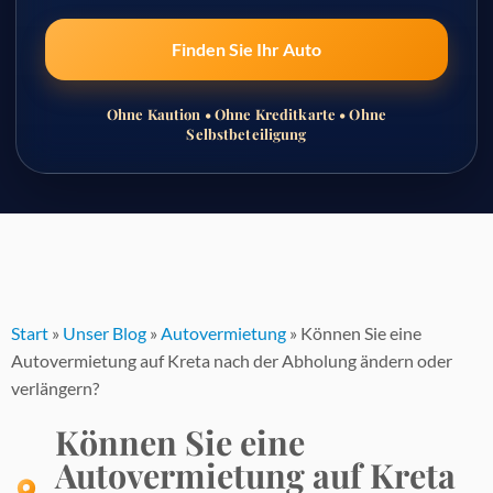
Finden Sie Ihr Auto
Ohne Kaution • Ohne Kreditkarte • Ohne
Selbstbeteiligung
Zum
Inhalt
springen
Start
»
Unser Blog
»
Autovermietung
»
Können Sie eine
Autovermietung auf Kreta nach der Abholung ändern oder
verlängern?
Können Sie eine
Autovermietung auf Kreta