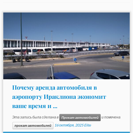
Почему аренда автомобиля в
аэропорту Ираклиона экономит
ваше время и ...
Эта запись была сделана в
и помечена
Прокат автомобилей
16 октября, 2025
Elite
прокат автомобилей