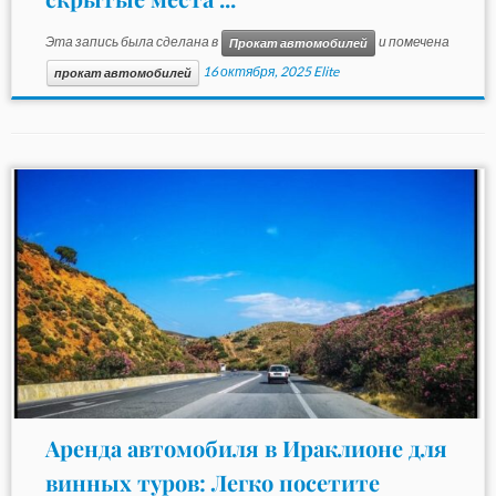
Эта запись была сделана в
и помечена
Прокат автомобилей
16 октября, 2025
Elite
прокат автомобилей
Аренда автомобиля в Ираклионе для
винных туров: Легко посетите