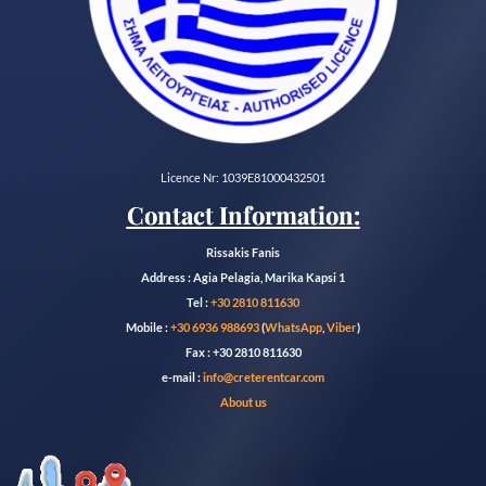
Licence Nr: 1039E81000432501
Contact Information:
Rissakis Fanis
Address : Agia Pelagia, Marika Kapsi 1
Tel :
+30 2810 811630
Mobile :
+30 6936 988693
(
WhatsApp
,
Viber
)
Fax : +30 2810 811630
e-mail :
info@creterentcar.com
About us