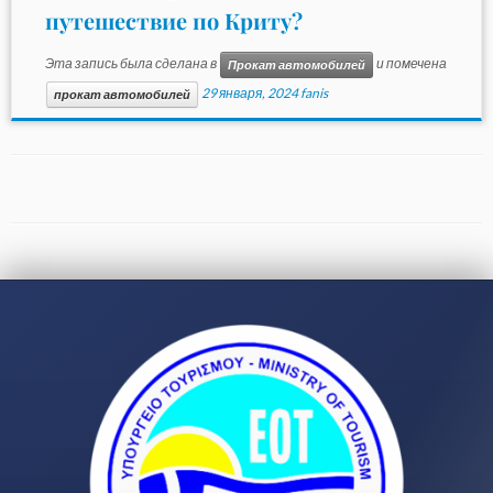
путешествие по Криту?
Эта запись была сделана в
и помечена
Прокат автомобилей
29 января, 2024
fanis
прокат автомобилей