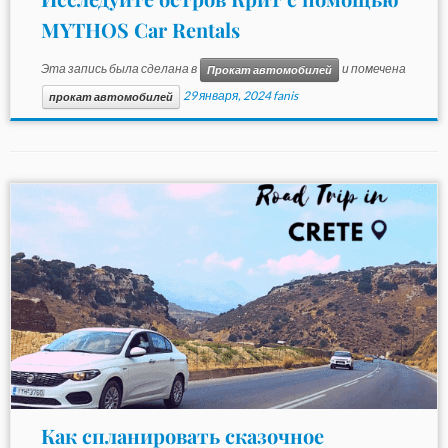
MYTHOS Car Rentals
Эта запись была сделана в
и помечена
Прокат автомобилей
29 января, 2024
fanis
прокат автомобилей
Как спланировать сказочное