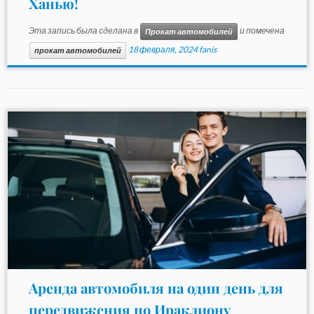
Ханью!
Эта запись была сделана в
и помечена
Прокат автомобилей
18 февраля, 2024
fanis
прокат автомобилей
Аренда автомобиля на один день для
передвижения по Ираклиону