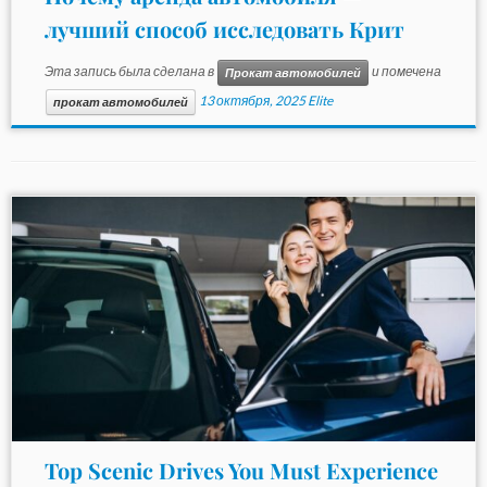
лучший способ исследовать Крит
Эта запись была сделана в
и помечена
Прокат автомобилей
13 октября, 2025
Elite
прокат автомобилей
Top Scenic Drives You Must Experience