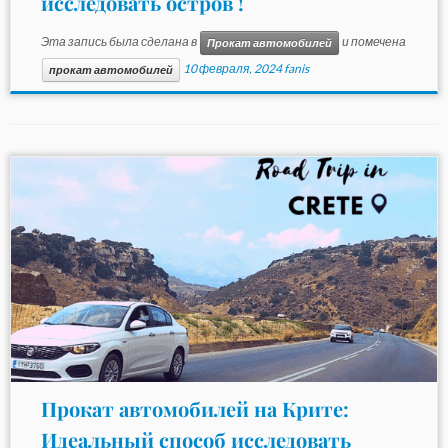
исследовать остров !
Эта запись была сделана в
и помечена
Прокат автомобилей
10 февраля, 2024
fanis
прокат автомобилей
Прокат автомобилей на Крите:
Идеальный способ исследовать