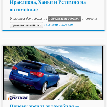
Ираклиона, Ханьи и Ретимно на
автомобиле
Эта запись была сделана в
и помечена
Прокат автомобилей
16 октября, 2025
Elite
прокат автомобилей
Почему аренда автомобиля —