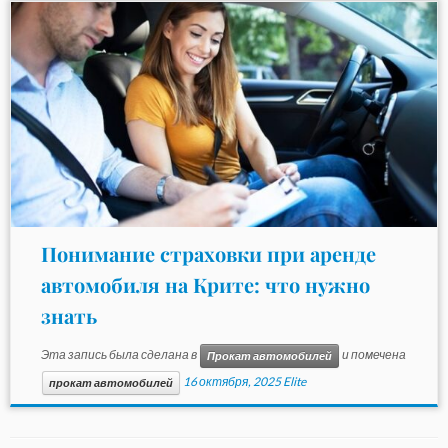
Понимание страховки при аренде
автомобиля на Крите: что нужно
знать
Эта запись была сделана в
и помечена
Прокат автомобилей
16 октября, 2025
Elite
прокат автомобилей