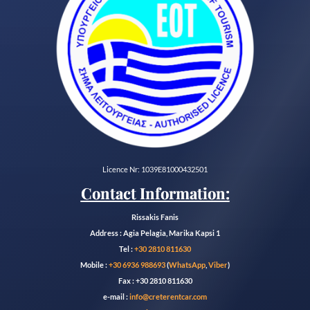
Licence Nr: 1039E81000432501
Contact Information:
Rissakis Fanis
Address : Agia Pelagia, Marika Kapsi 1
Tel :
+30 2810 811630
Mobile :
+30 6936 988693
(
WhatsApp
,
Viber
)
Fax : +30 2810 811630
e-mail :
info@creterentcar.com