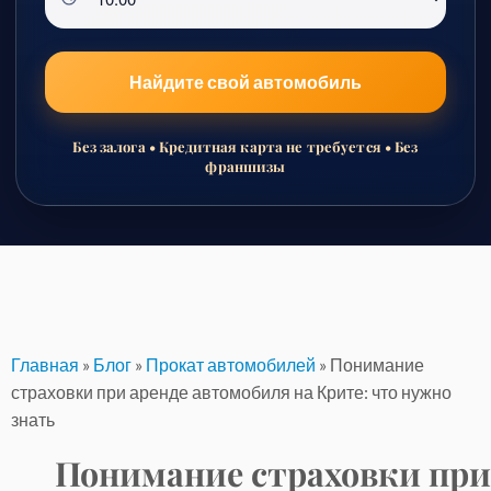
Найдите свой автомобиль
Без залога • Кредитная карта не требуется • Без
франшизы
Перейти
к
содержимому
Главная
»
Блог
»
Прокат автомобилей
»
Понимание
страховки при аренде автомобиля на Крите: что нужно
знать
Понимание страховки при