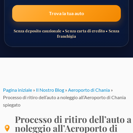
Trova la tua auto
Senza deposito cauzionale • Senza carta di credito • Senza
franchigia
Passa
al
contenuto
Pagina iniziale
»
Il Nostro Blog
»
Aeroporto di Chania
»
Processo di ritiro dell’auto a noleggio all’Aeroporto di Chania
spiegato
Processo di ritiro dell’auto a
noleggio all’Aeroporto di