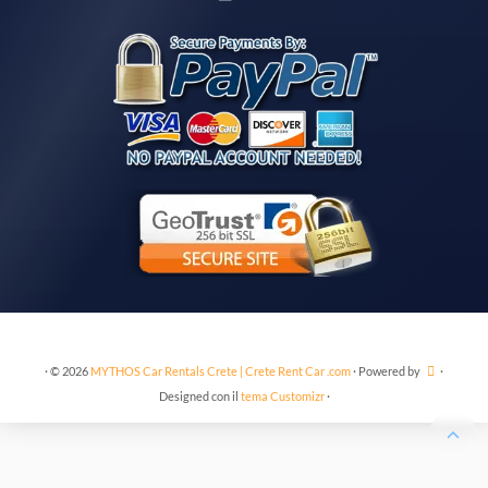
·
© 2026
MYTHOS Car Rentals Crete | Crete Rent Car .com
·
Powered by
·
Designed con il
tema Customizr
·