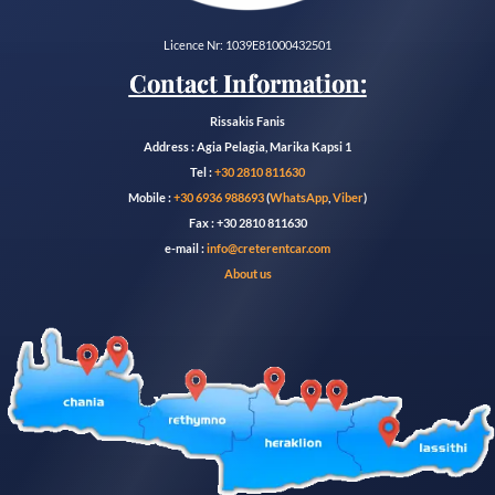
Licence Nr: 1039E81000432501
Contact Information:
Rissakis Fanis
Address : Agia Pelagia, Marika Kapsi 1
Tel :
+30 2810 811630
Mobile :
+30 6936 988693
(
WhatsApp
,
Viber
)
Fax : +30 2810 811630
e-mail :
info@creterentcar.com
About us