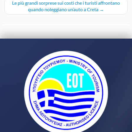
Le più grandi sorprese sui costi che i turisti affrontano
quando noleggiano un’auto a Creta
→