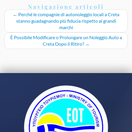
Navigazione articoli
←
Perché le compagnie di autonoleggio locali a Creta
stanno guadagnando più fiducia rispetto ai grandi
marchi
È Possibile Modificare o Prolungare un Noleggio Auto a
Creta Dopo il Ritiro?
→