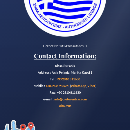
Licence Nr: 1039E81000432501
Contact Information:
Rissakis Fanis
Address : Agia Pelagia, Marika Kapsi 1
Tel :
+30 2810 811630
Mobile :
+30 6936 988693
(
WhatsApp
,
Viber
)
Fax : +30 2810 811630
e-mail :
info@creterentcar.com
About us