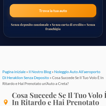
Trova la tua auto
Senza deposito cauzionale • Senza carta di credito • Senza
franchigia
Passa
al
contenuto
Pagina iniziale
»
Il Nostro Blog
»
Noleggio Auto All'aeroporto
Di Heraklion Senza Deposito
»
Cosa Succede Se Il Tuo Volo È In
Ritardo e Hai Prenotato un’Auto a Creta?
Cosa Succede Se Il Tuo Volo 
In Ritardo e Hai Prenotato