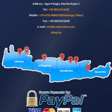
Address : Agia Pelagia, Marika Kapsi 1
Tel :
+30 2810 811630
Mobile :
+30 6936 988693
(
WhatsApp
,
Viber
)
Fax : +30 2810 811630
e-mail :
info@creterentcar.com
About us