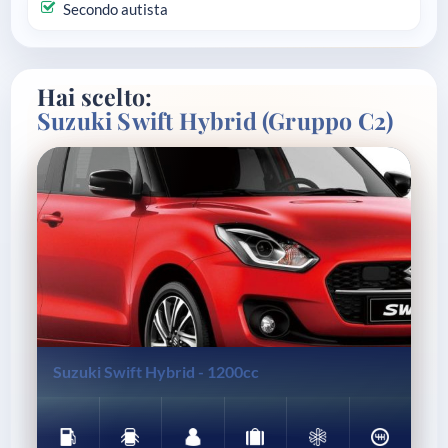
Secondo autista
Hai scelto:
Suzuki Swift Hybrid (Gruppo C2)
Gasoline
5 Doors
5 Seats
3 Lug.
A/C
Manual
Suzuki Swift Hybrid - 1200cc